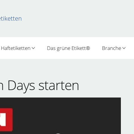
etiketten
Haftetiketten
Das grüne Etikett®
Branche
n Days starten