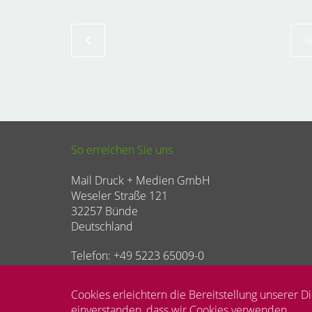
A
So erreichen Sie uns
Mail Druck + Medien GmbH
Weseler Straße 121
32257 Bünde
Deutschland
Telefon: +49 5223 65009-0
E-Mail:
service@mail-druck.de
Cookies erleichtern die Bereitstellung unserer D
Mail Druck + Medien GmbH © 2026
einverstanden, dass wir Cookies verwenden.